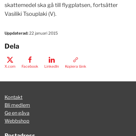
skattemedel ska gå till flygplatsen, fortsätter
Vasiliki Tsouplaki (V).
Uppdaterad:
22 januari 2015
Dela
X.com
Facebook
LinkedIn
Kopiera länk
Kontakt
Bli medlem
Ge en gåva
Webbshop
Postadress