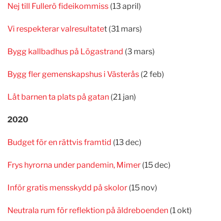
Nej till Fullerö fideikommiss
(13 april)
Vi respekterar valresultate
t (31 mars)
Bygg kallbadhus på Lögastrand
(3 mars)
Bygg fler gemenskapshus i Västerås
(2 feb)
Låt barnen ta plats på gatan
(21 jan)
2020
Budget för en rättvis framtid
(13 dec)
Frys hyrorna under pandemin, Mimer
(15 dec)
Inför gratis mensskydd på skolor
(15 nov)
Neutrala rum för reflektion på äldreboenden
(1 okt)